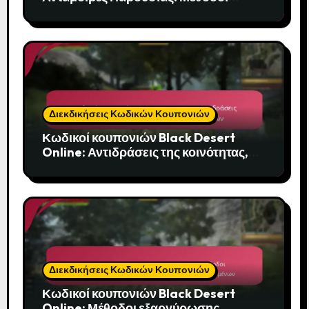
διεκδίκησης, Πρόσβαση μέσω κινητού,
Διαφορές πλατφορμών
Διεκδικήσεις Κωδικών Κουπονιών
Κωδικοί κουπονιών Black Desert
Online: Αντιδράσεις της κοινότητας,
Κριτικές, Εμπειρίες χρηστών
Διεκδικήσεις Κωδικών Κουπονιών
Κωδικοί κουπονιών Black Desert
Online: Μέθοδοι εξαργύρωσης,